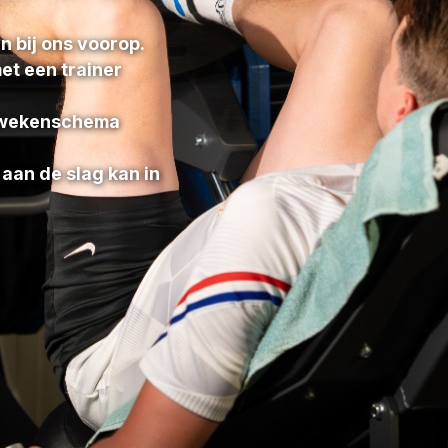
n bij ons voorop.
et een trainer
0 wekenschema
 aan de slag kan in