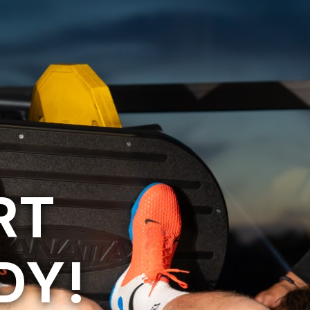
RT
DY!